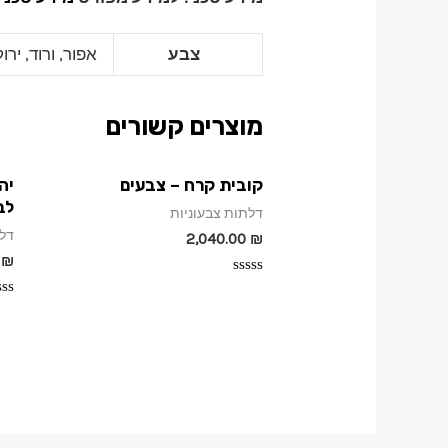
צבע
אפור, ורוד, ירו
מוצרים קשורים
קובית קרח – צבעים
לב
דלתות צבעוניות
דלת
2,040.00
₪
0
₪
דורג
0
דור
מתוך
0
5
מת
5