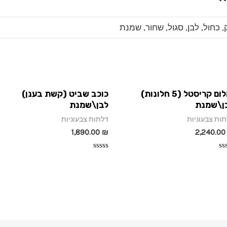
ק, כחול, לבן, סגול, שחור, שמנת
יהלום קריסטל (5 חלונות)
כוכב שביט (קשת בענן)
ן\שמנת
לבן\שמנת
ות צבעוניות
דלתות צבעוניות
1,890.00
₪
2,240.0
ג
דורג
0
וך
מתוך
5